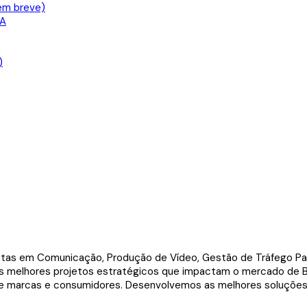
em breve)
IA
)