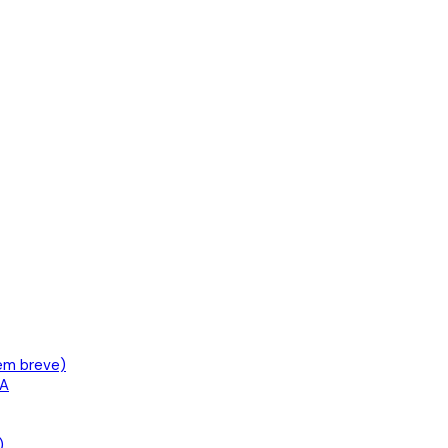
em breve)
IA
)