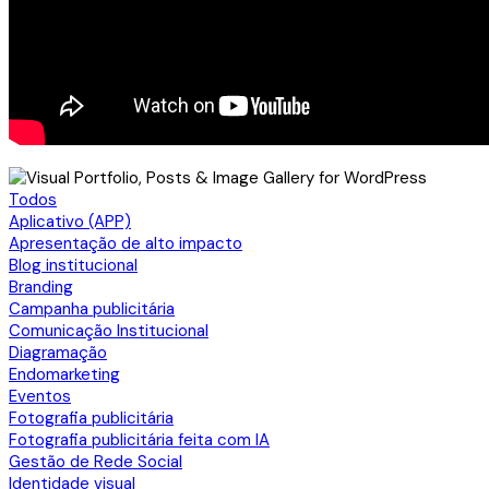
Todos
Aplicativo (APP)
Apresentação de alto impacto
Blog institucional
Branding
Campanha publicitária
Comunicação Institucional
Diagramação
Endomarketing
Eventos
Fotografia publicitária
Fotografia publicitária feita com IA
Gestão de Rede Social
Identidade visual