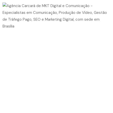
Videos
Single Video
Persons
Blog
Pages
Home 2 (Film Studio)
Home 6 (Actor Men)
Home 9 (Showcase)
Portfólio da Agência Carcará
Nossos clientes