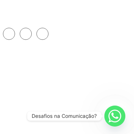
Nossa Trajetória
Get In Touch
hello@frames.io
+02 036 038 3996
Desafios na Comunicação?