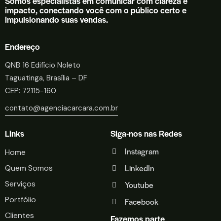
Somos especialistas em comunicar com clareza e
impacto, conectando você com o público certo e
impulsionando suas vendas.
Endereço
QNB 16 Edifício Noleto
Taguatinga, Brasília – DF
CEP: 72115-160
contato@agenciacarcara.com.br
Links
Siga-nos nas Redes
Instagram
Home
LinkedIn
Quem Somos
Serviços
Youtube
Portfólio
Facebook
Clientes
Fazemos parte