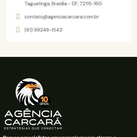
Taguatinga, Brasília - DF, 72115-160
contato@agenciacarcara.com.br
(61) 99248-1543