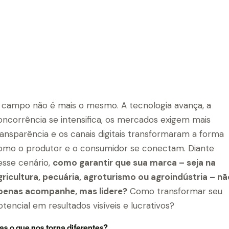
 campo não é mais o mesmo. A tecnologia avança, a
oncorrência se intensifica, os mercados exigem mais
ransparência e os canais digitais transformaram a forma
omo o produtor e o consumidor se conectam. Diante
esse cenário,
como garantir que sua marca – seja na
gricultura, pecuária, agroturismo ou agroindústria – nã
penas acompanhe, mas lidere?
Como transformar seu
otencial em resultados visíveis e lucrativos?
s o que nos torna diferentes?