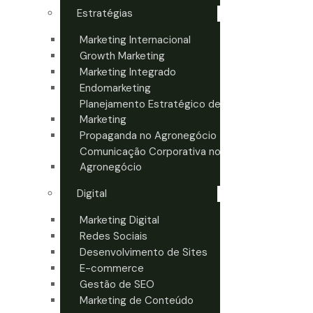
Estratégias
Marketing Internacional
Growth Marketing
Marketing Integrado
Endomarketing
Planejamento Estratégico de
Marketing
Propaganda no Agronegócio
Comunicação Corporativa no
Agronegócio
Digital
Marketing Digital
Redes Sociais
Desenvolvimento de Sites
E-commerce
Gestão de SEO
Marketing de Conteúdo