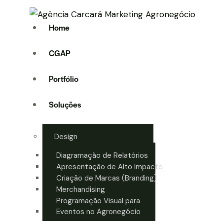
Home
CGAP
Portfólio
Soluções
Design
Diagramação de Relatórios
Apresentação de Alto Impacto
Criação de Marcas (Branding)
Merchandising
Programação Visual para
Eventos no Agronegócio