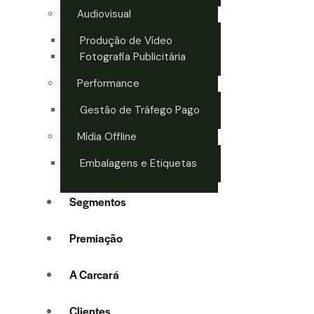
Audiovisual
Produção de Vídeo
Fotografia Publicitária
Performance
Gestão de Tráfego Pago
Mídia Offline
Embalagens e Etiquetas
Segmentos
Premiação
A Carcará
Clientes