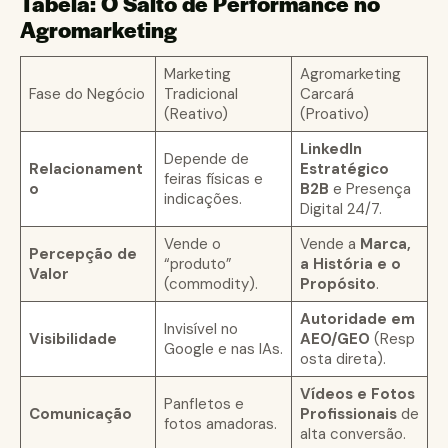
Tabela: O Salto de Performance no
Agromarketing
Marketing
Agromarketing
Fase do Negócio
Tradicional
Carcará
(Reativo)
(Proativo)
LinkedIn
Depende de
Relacionament
Estratégico
feiras físicas e
o
B2B
e Presença
indicações.
Digital 24/7.
Vende o
Vende a
Marca,
Percepção de
“produto”
a História e o
Valor
(commodity).
Propósito
.
Autoridade em
Invisível no
Visibilidade
AEO/GEO
(Resp
Google e nas IAs.
osta direta).
Vídeos e Fotos
Panfletos e
Comunicação
Profissionais
de
fotos amadoras.
alta conversão.