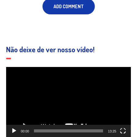
Não deixe de ver nosso vídeo!
Tocador
de
vídeo
00:00
13:25