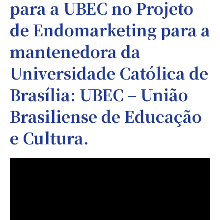
para a UBEC no Projeto
de Endomarketing para a
mantenedora da
Universidade Católica de
Brasília: UBEC – União
Brasiliense de Educação
e Cultura.