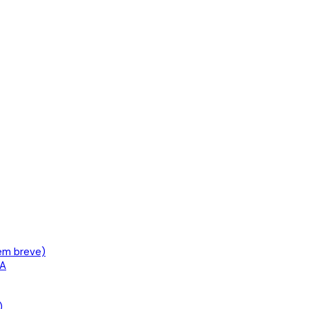
em breve)
IA
)