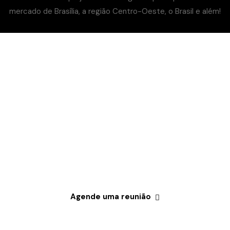
Queremos te Conhecer!
Acreditamos que as melhores
ideias surgem de um bom diálogo.
Para construir a estratégia de
comunicação ideal para sua marca,
precisamos te conhecer!
Agende uma reunião