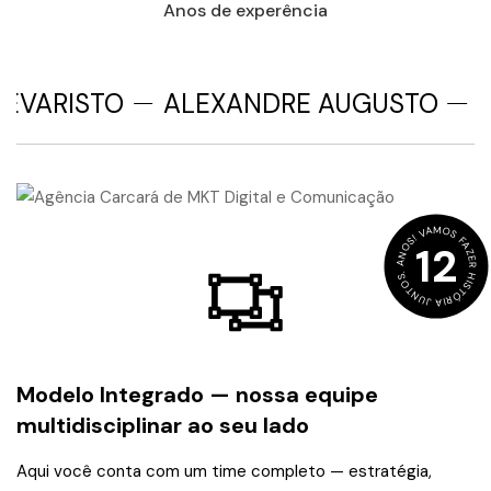
Anos de experência
VARISTO
ALEXANDRE AUGUSTO
CO
ANOS! VAMOS FAZER HISTÓRIA JUNTOS.
12
Modelo Integrado — nossa equipe
multidisciplinar ao seu lado
Aqui você conta com um time completo — estratégia,