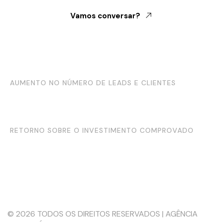
Vamos conversar?
MAIOR VISIBILIDADE E RECONHECIMENTO DE
MARCA
AUMENTO NO NÚMERO DE LEADS E CLIENTES
FORTALECIMENTO DA SUA PRESENÇA ONLINE
RETORNO SOBRE O INVESTIMENTO COMPROVADO
Youtube
Instagram
Facebook
LinkedIn
NOSSA TRAJETÓRIA
SERVIÇOS
PORTFÓLIO
CLIENTES
CONTATO
© 2026 TODOS OS DIREITOS RESERVADOS | AGÊNCIA