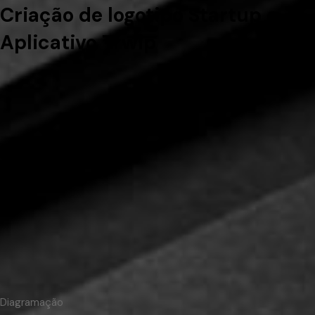
Criação de logotipo Startup e
Aplicativo Trwip
Diagramação