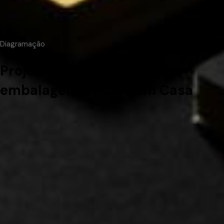
Diagramação
Projeto gráfico de produto
embalagem Unique em Casa