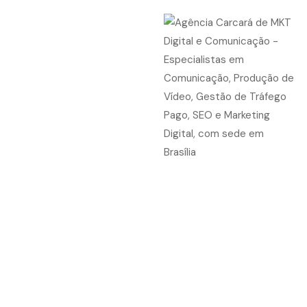
Criação e Desenvolvimento de
LOGO/LOGOTIPO
A AGÊNCIA DE PUBLICIDADE EM BRASÍLIA CARCARÁ
ATUA, DESDE 2014, NA ANÁLISE, PESQUISA E
CONCEITUAÇÃO ESTRATÉGICA PARA O
DESENVOLVIMENTO DE IDENTIDADE VISUAL (MARCAS,
LOGO OU LOGOMARCA) DESDE PROJETOS COM
NECESSIDADES SIMPLES, COMPOSTOS PELA CRIAÇÃO
DE UMA MARCA, A PROJETOS MAIS EXTENSOS E
COMPLEXOS QUE ENVOLVEM: DOCUMENTAÇÃO,
SINALIZAÇÃO ORGANIZACIONAL, MATERIAIS DE
MARKETING, VEÍCULOS, FOLDERS INSTITUCIONAIS,
BRAND BOOK, MANUAL DE REPERTÓRIOS GRÁFICOS