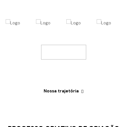
PARA PROPAGANDA, MANUAL DE ARQUITETURA
CORPORATIVA, ENTRE OUTROS.
Portfólio
facebook
instagram
youtube
linkedin
Nossa trajetória