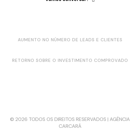
MAIOR VISIBILIDADE E RECONHECIMENTO DE
MARCA
AUMENTO NO NÚMERO DE LEADS E CLIENTES
FORTALECIMENTO DA SUA PRESENÇA ONLINE
RETORNO SOBRE O INVESTIMENTO COMPROVADO
Youtube
Instagram
Facebook
LinkedIn
NOSSA TRAJETÓRIA
SERVIÇOS
PORTFÓLIO
CLIENTES
CONTATO
© 2026 TODOS OS DIREITOS RESERVADOS | AGÊNCIA
CARCARÁ
Programa de Integridade da Agência Carcará