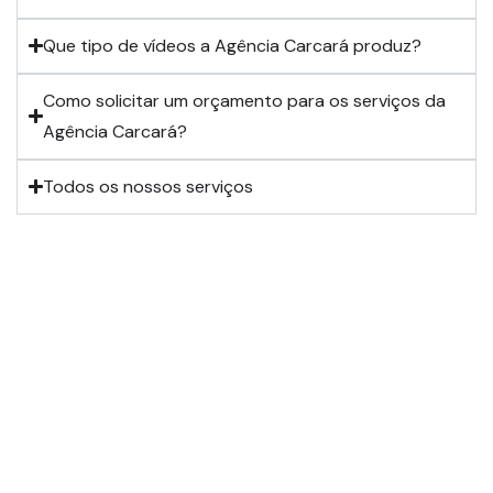
Que tipo de vídeos a Agência Carcará produz?
Como solicitar um orçamento para os serviços da
Agência Carcará?
Todos os nossos serviços
Sabe a diferença entre a comunicação que funciona pouco e a
que funciona muito?
QUEREMOS TE
CONHECER!