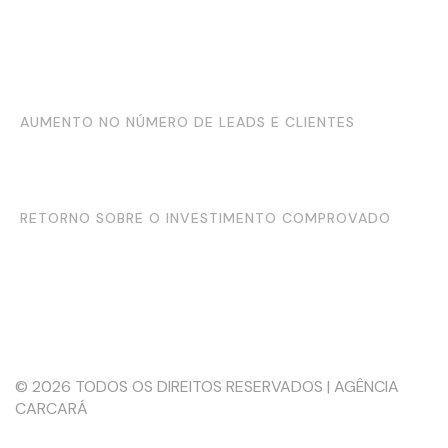
MAIOR VISIBILIDADE E RECONHECIMENTO DE
MARCA
AUMENTO NO NÚMERO DE LEADS E CLIENTES
FORTALECIMENTO DA SUA PRESENÇA ONLINE
RETORNO SOBRE O INVESTIMENTO COMPROVADO
Youtube
Instagram
Facebook
LinkedIn
NOSSA TRAJETÓRIA
SERVIÇOS
PORTFÓLIO
CLIENTES
CONTATO
© 2026 TODOS OS DIREITOS RESERVADOS | AGÊNCIA
CARCARÁ