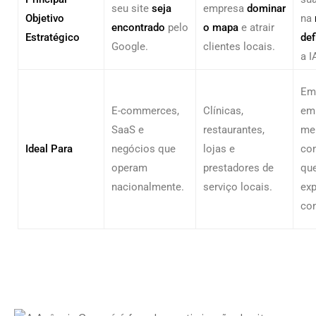
seu site
seja
empresa
dominar
Objetivo
na
encontrado
pelo
o mapa
e atrair
Estratégico
def
Google.
clientes locais.
a I
Em
E-commerces,
Clínicas,
em
SaaS e
restaurantes,
me
Ideal Para
negócios que
lojas e
com
operam
prestadores de
qu
nacionalmente.
serviço locais.
exp
con