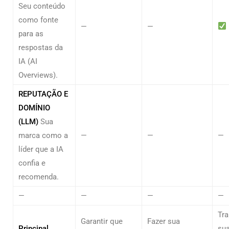
Seu conteúdo
como fonte
—
—
para as
respostas da
IA (AI
Overviews).
REPUTAÇÃO E
DOMÍNIO
(LLM)
Sua
marca como a
—
—
—
líder que a IA
confia e
recomenda.
—
—
—
—
Tr
Garantir que
Fazer sua
Principal
su