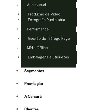
Audiovisual
Produção de Vídeo
Fotografia Publicitária
Performance
Gestão de Tráfego Pago
Mídia Offline
Embalagens e Etiquetas
Segmentos
Premiação
A Carcará
Clientes