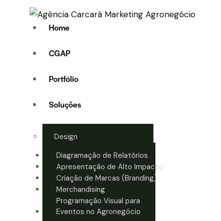
Home
CGAP
Portfólio
Soluções
Design
Diagramação de Relatórios
Apresentação de Alto Impacto
Criação de Marcas (Branding)
Merchandising
Programação Visual para
Eventos no Agronegócio