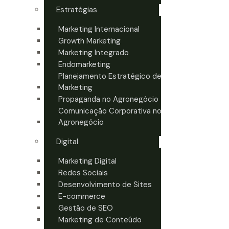
Estratégias
Marketing Internacional
Growth Marketing
Marketing Integrado
Endomarketing
Planejamento Estratégico de
Marketing
Propaganda no Agronegócio
Comunicação Corporativa no
Agronegócio
Digital
Marketing Digital
Redes Sociais
Desenvolvimento de Sites
E-commerce
Gestão de SEO
Marketing de Conteúdo