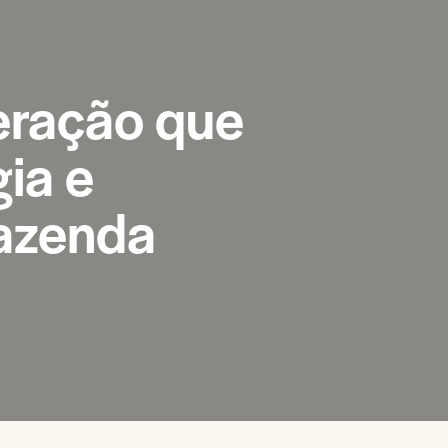
eração que
ia e
Fazenda