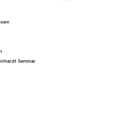
rown
n
inhardt Seminar