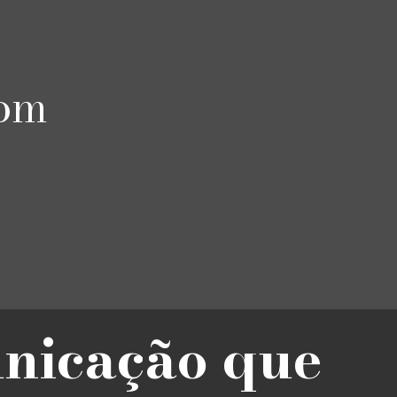
com
unicação que