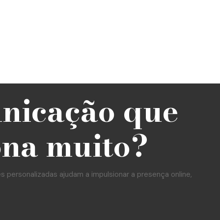
unicação que
ona muito?
personalizadas ajudam a impulsionar a presença online,