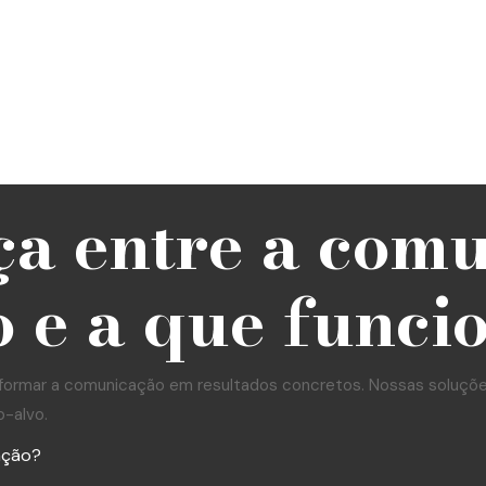
ça entre a com
 e a que funci
formar a comunicação em resultados concretos. Nossas soluções 
o-alvo.
ação?