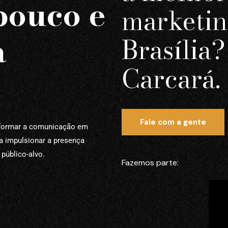
pouco e
marketin
a
Brasília
Carcará.
Fale com a gente
sformar a comunicação em
a impulsionar a presença
público-alvo.
Fazemos parte: