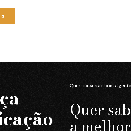
is
Quer conversar com a gente
nça
Quer sab
icação
a melhor