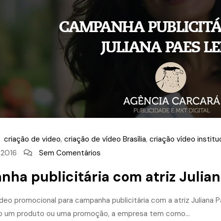
m
criação de video
,
criação de vídeo Brasília
,
criação vídeo institu
, 2016
Sem Comentários
ha publicitária com atriz Julian
ídeo promocional para campanha publicitária com a atriz Juliana
o um produto ou uma promoção, a empresa tem como...