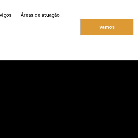
viços
Áreas de atuação
vamos
conversar?