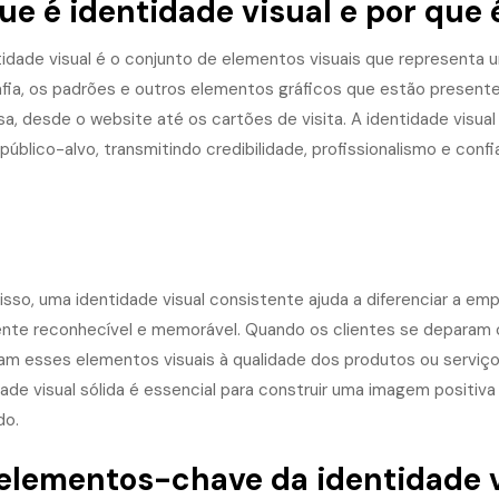
ue é identidade visual e por que 
tidade visual é o conjunto de elementos visuais que representa um
afia, os padrões e outros elementos gráficos que estão presen
a, desde o website até os cartões de visita. A
identidade visual
úblico-alvo, transmitindo credibilidade, profissionalismo e confi
isso, uma identidade visual consistente ajuda a diferenciar a em
ente reconhecível e memorável. Quando os clientes se deparam 
am esses elementos visuais à qualidade dos produtos ou serviço
dade visual sólida é essencial para construir uma imagem positi
do.
elementos-chave da identidade v