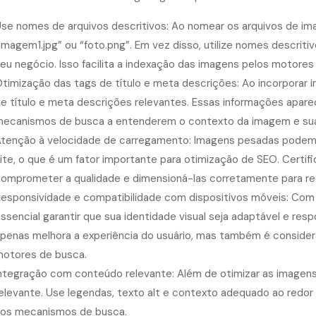
se nomes de arquivos descritivos: Ao nomear os arquivos de im
imagem1.jpg” ou “foto.png”. Em vez disso, utilize nomes descriti
eu negócio. Isso facilita a indexação das imagens pelos motores
timização das tags de título e meta descrições: Ao incorporar im
e título e meta descrições relevantes. Essas informações apar
ecanismos de busca a entenderem o contexto da imagem e sua 
tenção à velocidade de carregamento: Imagens pesadas podem 
ite, o que é um fator importante para otimização de SEO. Certi
omprometer a qualidade e dimensioná-las corretamente para red
esponsividade e compatibilidade com dispositivos móveis: Com 
ssencial garantir que sua identidade visual seja adaptável e res
penas melhora a experiência do usuário, mas também é consider
otores de busca.
ntegração com conteúdo relevante: Além de otimizar as imagens
elevante. Use legendas, texto alt e contexto adequado ao redor
os mecanismos de busca.