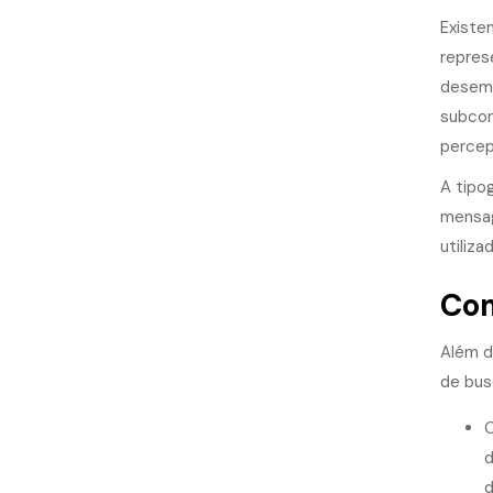
Existe
repres
desemp
subcon
percep
A tipo
mensag
utiliza
Com
Além d
de bus
O
d
d