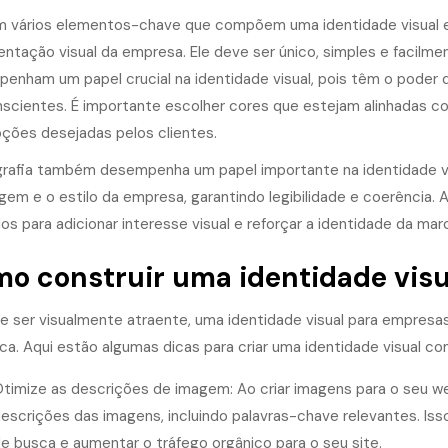
m vários elementos-chave que compõem uma identidade visual 
entação visual da empresa. Ele deve ser único, simples e facilme
enham um papel crucial na identidade visual, pois têm o poder
scientes. É importante escolher cores que estejam alinhadas c
ções desejadas pelos clientes.
grafia também desempenha um papel importante na identidade visu
em e o estilo da empresa, garantindo legibilidade e coerência. 
dos para adicionar interesse visual e reforçar a identidade da mar
o construir uma identidade visu
e ser visualmente atraente, uma identidade visual para empre
ca. Aqui estão algumas dicas para criar uma
identidade visual
com
timize as descrições de imagem: Ao criar imagens para o seu web
escrições das imagens, incluindo palavras-chave relevantes. Iss
e busca e aumentar o tráfego orgânico para o seu site.