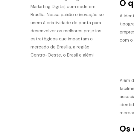
O q
A iden
tipogr
empres
com o p
Além d
facilm
associ
identi
merca
Os 