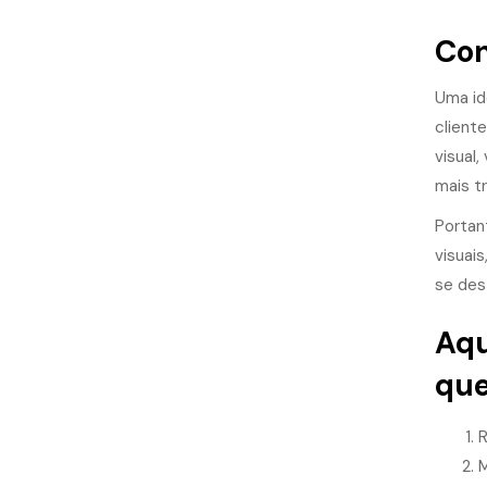
Con
Uma id
client
visual
mais tr
Portan
visuai
se des
Aqu
que
R
M