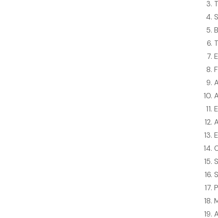
T
S
B
T
E
F
A
A
E
A
E
C
S
S
P
M
A