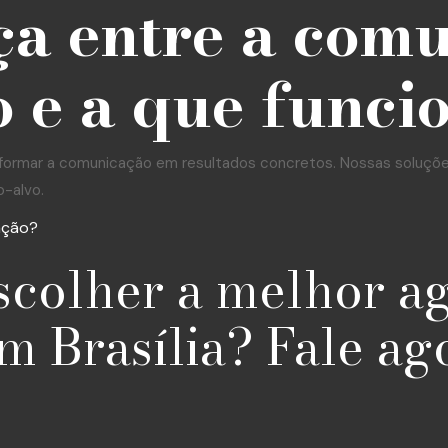
ça entre a com
 e a que funci
formar a comunicação em resultados concretos. Nossas soluções 
o-alvo.
ação?
scolher a melhor a
m Brasília? Fale ag