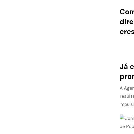
Co
dire
cre
Já 
prom
A Agên
result
impuls