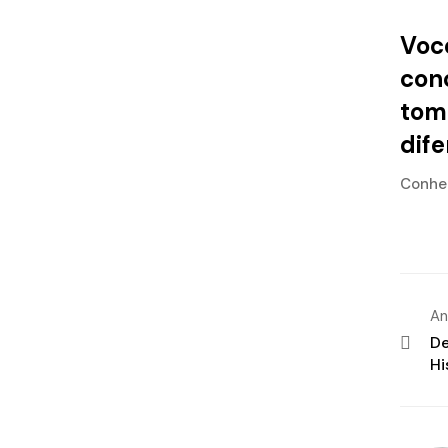
Você
conc
tom
dif
Conheç
An
De
Hi