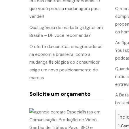
era das canetas emagrecedoras! O
que você precisa mudar agora para
O merc
vender!
compra
propen
Qual agência de marketing digital em
os hom
Brasília – DF você recomenda?
As fig
O efeito da canetas emagrecedoras
YouTub
na economia brasileira: como a
podcast
mudança fisiológica do consumidor
Quando
exige um novo posicionamento de
notíci
marcas
entrevi
Solicite um orçamento
A Data 
brasile
Índi
Com 