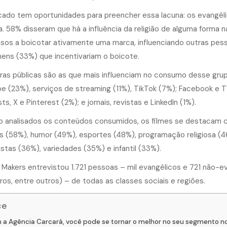
ado tem oportunidades para preencher essa lacuna: os evangélic
. 58% disseram que há a influência da religião de alguma forma
sos a boicotar ativamente uma marca, influenciando outras pe
ens (33%) que incentivariam o boicote.
uras públicas são as que mais influenciam no consumo desse grup
e (23%), serviços de streaming (11%), TikTok (7%); Facebook e TV
s, X e Pinterest (2%); e jornais, revistas e LinkedIn (1%).
 analisados os conteúdos consumidos, os filmes se destacam 
as (58%), humor (49%), esportes (48%), programação religiosa (46
stas (36%), variedades (35%) e infantil (33%).
Makers entrevistou 1.721 pessoas – mil evangélicos e 721 não-evan
iros, entre outros) – de todas as classes sociais e regiões.
ce
a Agência Carcará, você pode se tornar o melhor no seu segmento no u