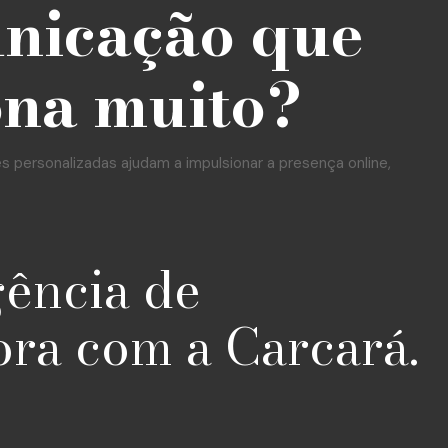
unicação que
ona muito?
personalizadas ajudam a impulsionar a presença online,
gência de
ora com a Carcará.