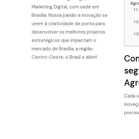
Agro
Com
seg
Agr
Cada u
inovaç
precis