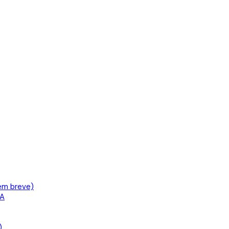
em breve)
IA
)