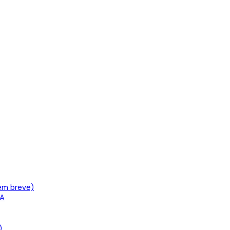
em breve)
IA
)