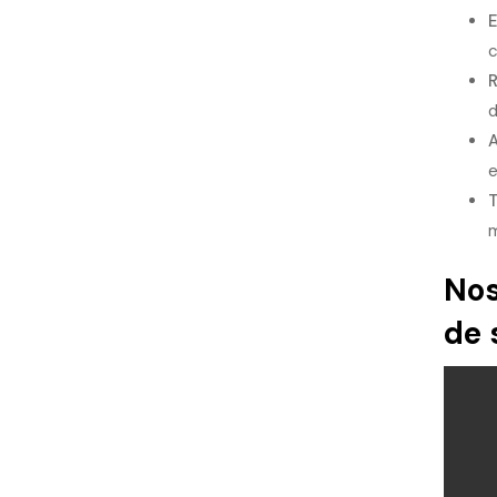
E
c
R
d
A
e
T
m
Nos
de 