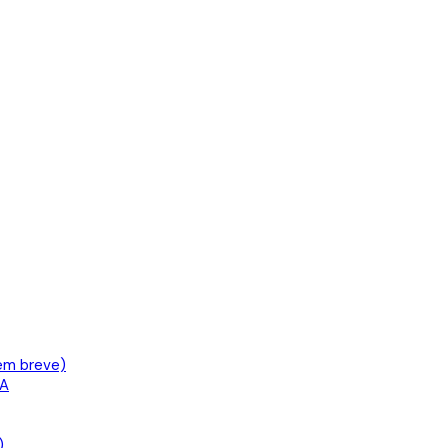
em breve)
IA
)