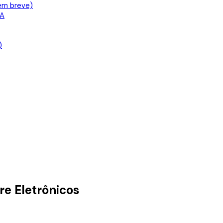
em breve)
IA
)
re Eletrônicos