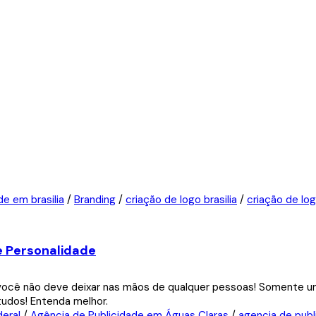
de em brasilia
/
Branding
/
criação de logo brasilia
/
criação de log
 e Personalidade
deral
/
Agência de Publicidade em Águas Claras
/
agencia de publ