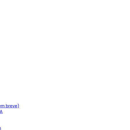
em breve)
IA
)