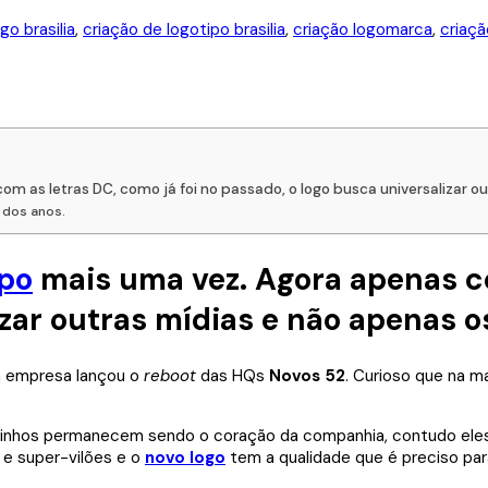
go brasilia
,
criação de logotipo brasilia
,
criação logomarca
,
criaçã
 as letras DC, como já foi no passado, o logo busca universalizar ou
 dos anos.
ipo
mais uma vez. Agora apenas co
izar outras mídias e não apenas o
a empresa lançou o
reboot
das HQs
Novos 52
. Curioso que na m
rinhos permanecem sendo o coração da companhia, contudo eles 
 e super-vilões e o
novo logo
tem a qualidade que é preciso pa