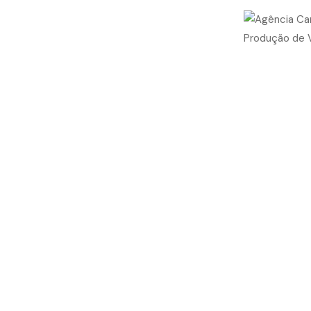
Marketing Imobiliário em
Brasília e
ESTRATÉGIAS INOVADORAS PARA CONQUI
MERCADO IMOBILIÁRIO DE BRASÍLIA E 
PERSONALIZADAS PARA CONSTRUTORAS, 
CONCORRÊNCIA, ATRAIR CLIENTES QUAL
ESTRATÉGICA E FOCO EM RESULTADOS, 
SUCESSOS DE MERCADO, DESDE A CONCE
MARKETING DIGITAL DE ALTA PERFORMAN