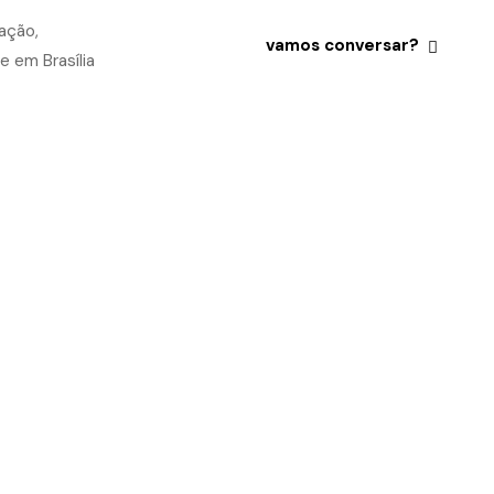
vamos conversar?
CO E COMPETITIVO
LUÇÕES COMPLETAS E
SCAM SE DESTACAR DA
COM UMA ABORDAGEM
EM VERDADEIROS
UÇÃO DE CAMPANHAS DE