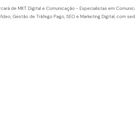
 Entorno
STAR O MERCADO DO FUTURO, NO DINÂMI
ENTORNO, A AGÊNCIA CARCARÁ OFERECE SO
INCORPORADORAS E IMOBILIÁRIAS QUE BU
IFICADOS E IMPULSIONAR SUAS VENDAS. 
TRANSFORMAMOS PROJETOS IMOBILIÁRIOS 
PÇÃO DA IDENTIDADE VISUAL ATÉ A EXEC
CE.