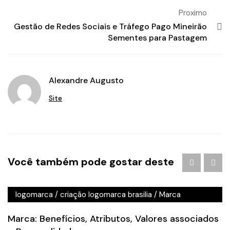
Proximo
Gestão de Redes Sociais e Tráfego Pago Mineirão
Sementes para Pastagem
Alexandre Augusto
Site
Agência de Publicidade em Águas Claras
/
agencia de
Você também pode gostar deste
publicidade em brasilia
/
Branding
/
criação de logo
brasilia
/
criação de logotipo brasilia
/
criação
logomarca
/
criação logomarca brasilia
/
Marca
Marca: Benefícios, Atributos, Valores associados