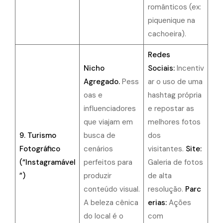
românticos (ex:
piquenique na
cachoeira).
Redes
Nicho
Sociais:
Incentiv
Agregado.
Pess
ar o uso de uma
oas e
hashtag própria
influenciadores
e repostar as
que viajam em
melhores fotos
9. Turismo
busca de
dos
Fotográfico
cenários
visitantes.
Site:
(“Instagramável
perfeitos para
Galeria de fotos
”)
produzir
de alta
conteúdo visual.
resolução.
Parc
A beleza cênica
erias:
Ações
do local é o
com