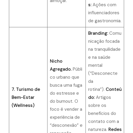
almoçar.
s:
Ações com
influenciadores
de gastronomia.
Branding:
Comu
nicação focada
na tranquilidade
e na saúde
Nicho
mental
Agregado.
Públi
(“Desconecte
co urbano que
da
busca uma fuga
7. Turismo de
rotina”).
Conteú
do estresse e
Bem-Estar
do:
Artigos
do burnout. O
(Wellness)
sobre os
foco é vender a
benefícios do
experiência de
contato com a
“desconexão” e
natureza.
Redes