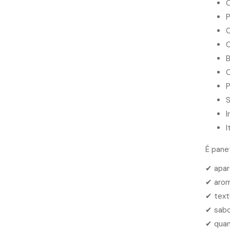
O
P
C
C
B
P
S
I
I
É pane
✔ apar
✔ aro
✔ text
✔ sabo
✔ quan