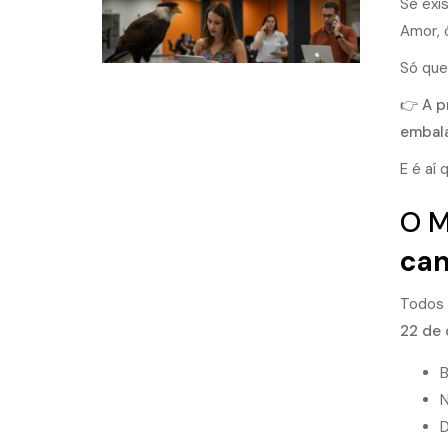
Se exi
Amor, 
Só que
👉
A p
embal
E é aí
O M
ca
Todos 
22 de
B
N