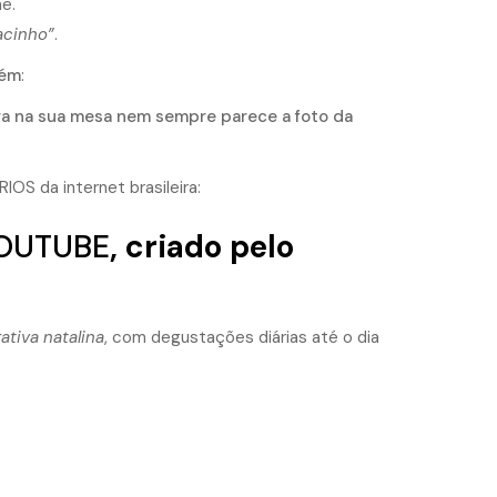
e.
acinho”
.
uém
:
a na sua mesa nem sempre parece a foto da
S da internet brasileira:
YOUTUBE
, criado pelo
ativa natalina
, com degustações diárias até o dia