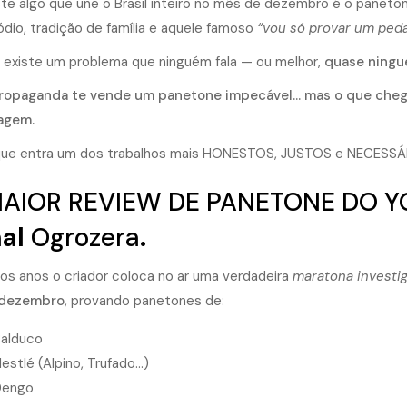
ste algo que une o Brasil inteiro no mês de dezembro é o paneton
ódio, tradição de família e aquele famoso
“vou só provar um ped
 existe um problema que ninguém fala — ou melhor,
quase ning
ropaganda te vende um panetone impecável… mas o que cheg
agem.
 que entra um dos trabalhos mais HONESTOS, JUSTOS e NECESSÁRIO
AIOR REVIEW DE PANETONE DO 
nal
Ogrozera
.
os anos o criador coloca no ar uma verdadeira
maratona investig
 dezembro
, provando panetones de:
alduco
estlé (Alpino, Trufado…)
Dengo