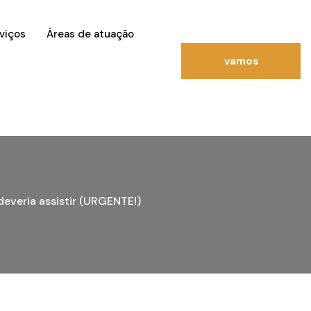
viços
Áreas de atuação
vamos
conversar?
everia assistir (URGENTE!)