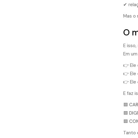
✔ rela
Mas o 
O m
E isso
Em um 
👉 Ele
👉 Ele
👉 Ele
E faz 
🟩
CAR
🟩
DIG
🟩
COM
Tanto 