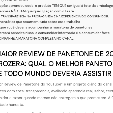
👉Assista o vídeo:
apão aprendeu cedo: o produto TEM QUE ser igual à foto da embalag
arcará NÃO TEM qualquer ligação com o teste.
TRANSPARÊNCIA NA PROPAGANDA E NA EXPERIÊNCIA DO CONSUMIDOR.
entários que resumem tudo sobre esse trabalho
 que você deveria acompanhar a maratona de panetones
arcará acredita nisso: o consumidor informado é o consumidor forte.
OMPANHE A MARATONA COMPLETA NO CANAL:
AIOR REVIEW DE PANETONE DE 2
OZERA: QUAL O MELHOR PANETON
 TODO MUNDO DEVERIA ASSISTIR
or Review de Panetone do YouTube” é um projeto diário do can
ntes com total transparência, avaliando aparência real, sabor, te
idor e expor quando marcas não entregam o que prometem. A Carc
idade honesta.