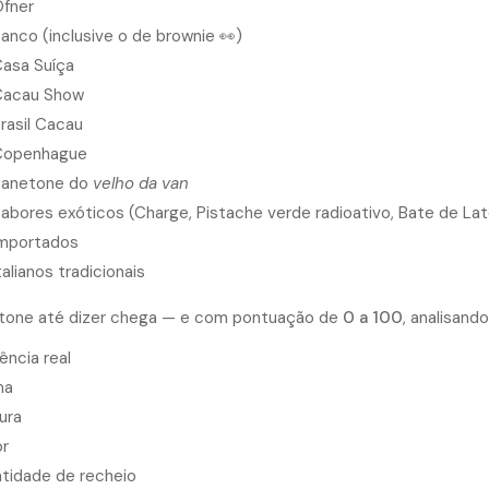
fner
anco (inclusive o de brownie 👀)
asa Suíça
acau Show
rasil Cacau
Copenhague
anetone do
velho da van
abores exóticos (Charge, Pistache verde radioativo, Bate de La
mportados
talianos tradicionais
tone até dizer chega — e com pontuação de
0 a 100
, analisando
ência real
ma
ura
r
tidade de recheio