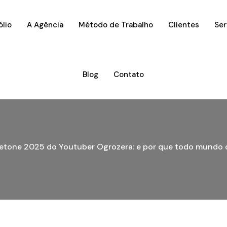
ólio
A Agência
Método de Trabalho
Clientes
Ser
Blog
Contato
etone 2025 do Youtuber Ogrozera: e por que todo mundo d