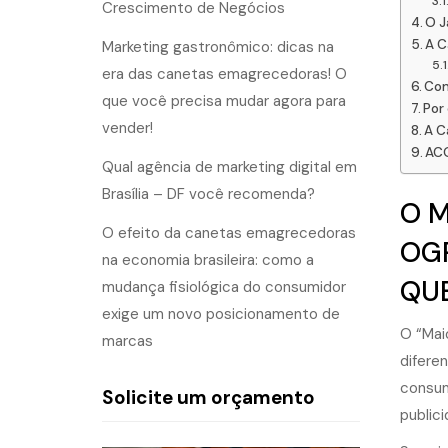
Crescimento de Negócios
O J
A C
Marketing gastronômico: dicas na
era das canetas emagrecedoras! O
Com
que você precisa mudar agora para
Por
vender!
A C
AC
Qual agência de marketing digital em
Brasília – DF você recomenda?
O M
O efeito da canetas emagrecedoras
OGR
na economia brasileira: como a
QUE
mudança fisiológica do consumidor
exige um novo posicionamento de
O “Mai
marcas
difere
consum
Solicite um orçamento
public