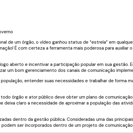
al de um órgão, o vídeo ganhou status de “estrela” em qualquer
nação! É com certeza a ferramenta mais poderosa para auxiliar 
ogo aberto e incentivar a participação popular em sua gestão. Es
alizar um bom gerenciamento dos canais de comunicação implem
a população, entender suas necessidades e trabalhar de forma ma
), todo órgão e ator público deve obter um plano de comunicaçã
que deixa claro a necessidade de aproximar a população das ati
izadas dentro da gestão pública. Consideradas uma das principa
s e podem ser incorporados dentro de um projeto de comunicação