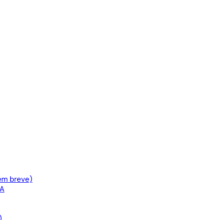
em breve)
IA
)