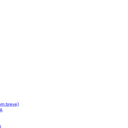
em breve)
IA
)