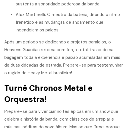
s
u
s
t
e
n
t
a
a
s
o
n
o
r
i
d
a
d
e
p
o
d
e
r
o
s
a
d
a
b
a
n
d
a
.
A
l
e
x
M
a
r
t
i
n
e
l
l
i
:
O
m
e
s
t
r
e
d
a
b
a
t
e
r
i
a
,
d
i
t
a
n
d
o
o
r
i
t
m
o
f
r
e
n
é
t
i
c
o
e
a
s
m
u
d
a
n
ç
a
s
d
e
a
n
d
a
m
e
n
t
o
q
u
e
i
n
c
e
n
d
e
i
a
m
o
s
p
a
l
c
o
s
.
A
p
ó
s
u
m
p
e
r
í
o
d
o
s
e
d
e
d
i
c
a
n
d
o
a
p
r
o
j
e
t
o
s
p
a
r
a
l
e
l
o
s
,
o
H
e
a
v
e
n
s
G
u
a
r
d
i
a
n
r
e
t
o
r
n
a
c
o
m
f
o
r
ç
a
t
o
t
a
l
,
t
r
a
z
e
n
d
o
n
a
b
a
g
a
g
e
m
t
o
d
a
a
e
x
p
e
r
i
ê
n
c
i
a
e
p
a
i
x
ã
o
a
c
u
m
u
l
a
d
a
s
e
m
m
a
i
s
d
e
d
u
a
s
d
é
c
a
d
a
s
d
e
e
s
t
r
a
d
a
.
P
r
e
p
a
r
e
–
s
e
p
a
r
a
t
e
s
t
e
m
u
n
h
a
r
o
r
u
g
i
d
o
d
o
H
e
a
v
y
M
e
t
a
l
b
r
a
s
i
l
e
i
r
o
!
Turnê Chronos Metal e
Orquestra!
P
r
e
p
a
r
e
–
s
e
p
a
r
a
v
i
v
e
n
c
i
a
r
n
o
i
t
e
s
é
p
i
c
a
s
e
m
u
m
s
h
o
w
q
u
e
c
e
l
e
b
r
a
a
h
i
s
t
ó
r
i
a
d
a
b
a
n
d
a
,
c
o
m
c
l
á
s
s
i
c
o
s
d
e
a
r
r
e
p
i
a
r
e
m
ú
s
i
c
a
s
i
n
é
d
i
t
a
s
d
o
n
o
v
o
á
l
b
u
m
.
M
a
s
s
e
g
u
r
e
f
r
m
e
,
p
o
r
q
u
e