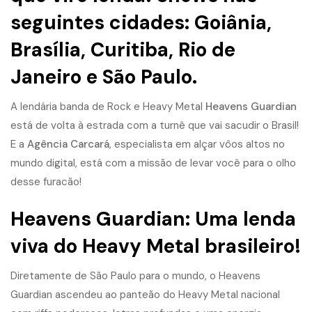
seguintes cidades: Goiânia,
Brasília, Curitiba, Rio de
Janeiro e São Paulo.
A
l
e
n
d
á
r
i
a
b
a
n
d
a
d
e
R
o
c
k
e
H
e
a
v
y
M
e
t
a
l
H
e
a
v
e
n
s
G
u
a
r
d
i
a
n
e
s
t
á
d
e
v
o
l
t
a
à
e
s
t
r
a
d
a
c
o
m
a
t
u
r
n
ê
q
u
e
v
a
i
s
a
c
u
d
i
r
o
B
r
a
s
i
l
!
E
a
A
g
ê
n
c
i
a
C
a
r
c
a
r
á
,
e
s
p
e
c
i
a
l
i
s
t
a
e
m
a
l
ç
a
r
v
ô
o
s
a
l
t
o
s
n
o
m
u
n
d
o
d
i
g
i
t
a
l
,
e
s
t
á
c
o
m
a
m
i
s
s
ã
o
d
e
l
e
v
a
r
v
o
c
ê
p
a
r
a
o
o
l
h
o
d
e
s
s
e
f
u
r
a
c
ã
o
!
H
e
a
v
e
n
s
G
u
a
r
d
i
a
n
:
U
m
a
l
e
n
d
a
v
i
v
a
d
o
H
e
a
v
y
M
e
t
a
l
b
r
a
s
i
l
e
i
r
o
!
D
i
r
e
t
a
m
e
n
t
e
d
e
S
ã
o
P
a
u
l
o
p
a
r
a
o
m
u
n
d
o
,
o
H
e
a
v
e
n
s
G
u
a
r
d
i
a
n
a
s
c
e
n
d
e
u
a
o
p
a
n
t
e
ã
o
d
o
H
e
a
v
y
M
e
t
a
l
n
a
c
i
o
n
a
l