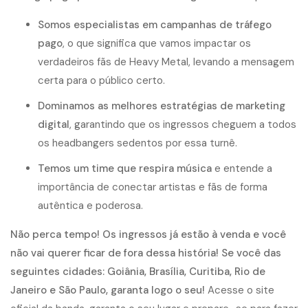
S
o
m
o
s
e
s
p
e
c
i
a
l
i
s
t
a
s
e
m
c
a
m
p
a
n
h
a
s
d
e
t
r
á
f
e
g
o
p
a
g
o
,
o
q
u
e
s
i
g
n
i
f
c
a
q
u
e
v
a
m
o
s
i
m
p
a
c
t
a
r
o
s
v
e
r
d
a
d
e
i
r
o
s
f
ã
s
d
e
H
e
a
v
y
M
e
t
a
l
,
l
e
v
a
n
d
o
a
m
e
n
s
a
g
e
m
c
e
r
t
a
p
a
r
a
o
p
ú
b
l
i
c
o
c
e
r
t
o
.
D
o
m
i
n
a
m
o
s
a
s
m
e
l
h
o
r
e
s
e
s
t
r
a
t
é
g
i
a
s
d
e
m
a
r
k
e
t
i
n
g
d
i
g
i
t
a
l
,
g
a
r
a
n
t
i
n
d
o
q
u
e
o
s
i
n
g
r
e
s
s
o
s
c
h
e
g
u
e
m
a
t
o
d
o
s
o
s
h
e
a
d
b
a
n
g
e
r
s
s
e
d
e
n
t
o
s
p
o
r
e
s
s
a
t
u
r
n
ê
.
T
e
m
o
s
u
m
t
i
m
e
q
u
e
r
e
s
p
i
r
a
m
ú
s
i
c
a
e
e
n
t
e
n
d
e
a
i
m
p
o
r
t
â
n
c
i
a
d
e
c
o
n
e
c
t
a
r
a
r
t
i
s
t
a
s
e
f
ã
s
d
e
f
o
r
m
a
a
u
t
ê
n
t
i
c
a
e
p
o
d
e
r
o
s
a
.
N
ã
o
p
e
r
c
a
t
e
m
p
o
!
O
s
i
n
g
r
e
s
s
o
s
j
á
e
s
t
ã
o
à
v
e
n
d
a
e
v
o
c
ê
n
ã
o
v
a
i
q
u
e
r
e
r
f
c
a
r
d
e
f
o
r
a
d
e
s
s
a
h
i
s
t
ó
r
i
a! Se você das
seguintes cidades: Goiânia, Brasília, Curitiba, Rio de
Janeiro e São Paulo, garanta logo o seu
!
A
c
e
s
s
e
o
s
i
t
e