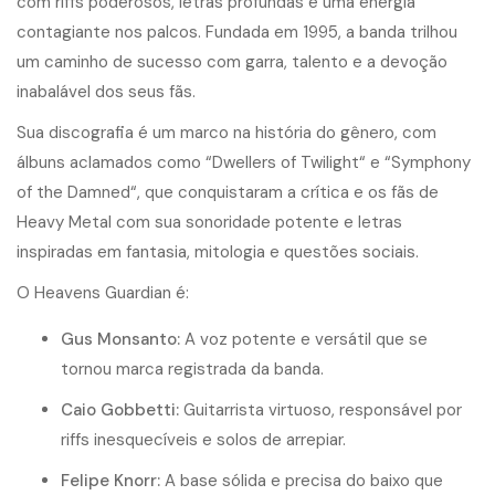
c
o
m
r
i
f
f
s
p
o
d
e
r
o
s
o
s
,
l
e
t
r
a
s
p
r
o
f
u
n
d
a
s
e
u
m
a
e
n
e
r
g
i
a
c
o
n
t
a
g
i
a
n
t
e
n
o
s
p
a
l
c
o
s
.
F
u
n
d
a
d
a
e
m
1
9
9
5
,
a
b
a
n
d
a
t
r
i
l
h
o
u
u
m
c
a
m
i
n
h
o
d
e
s
u
c
e
s
s
o
c
o
m
g
a
r
r
a
,
t
a
l
e
n
t
o
e
a
d
e
v
o
ç
ã
o
i
n
a
b
a
l
á
v
e
l
d
o
s
s
e
u
s
f
ã
s
.
S
u
a
d
i
s
c
o
g
r
a
f
a
é
u
m
m
a
r
c
o
n
a
h
i
s
t
ó
r
i
a
d
o
g
ê
n
e
r
o
,
c
o
m
á
l
b
u
n
s
a
c
l
a
m
a
d
o
s
c
o
m
o
“
D
w
e
l
l
e
r
s
o
f
T
w
i
l
i
g
h
t
“
e
“
S
y
m
p
h
o
n
y
o
f
t
h
e
D
a
m
n
e
d
“
,
q
u
e
c
o
n
q
u
i
s
t
a
r
a
m
a
c
r
í
t
i
c
a
e
o
s
f
ã
s
d
e
H
e
a
v
y
M
e
t
a
l
c
o
m
s
u
a
s
o
n
o
r
i
d
a
d
e
p
o
t
e
n
t
e
e
l
e
t
r
a
s
i
n
s
p
i
r
a
d
a
s
e
m
f
a
n
t
a
s
i
a
,
m
i
t
o
l
o
g
i
a
e
q
u
e
s
t
õ
e
s
s
o
c
i
a
i
s
.
O
H
e
a
v
e
n
s
G
u
a
r
d
i
a
n
é
:
G
u
s
M
o
n
s
a
n
t
o
:
A
v
o
z
p
o
t
e
n
t
e
e
v
e
r
s
á
t
i
l
q
u
e
s
e
t
o
r
n
o
u
m
a
r
c
a
r
e
g
i
s
t
r
a
d
a
d
a
b
a
n
d
a
.
C
a
i
o
G
o
b
b
e
t
t
i
:
G
u
i
t
a
r
r
i
s
t
a
v
i
r
t
u
o
s
o
,
r
e
s
p
o
n
s
á
v
e
l
p
o
r
r
i
f
f
s
i
n
e
s
q
u
e
c
í
v
e
i
s
e
s
o
l
o
s
d
e
a
r
r
e
p
i
a
r
.
F
e
l
i
p
e
K
n
o
r
r
:
A
b
a
s
e
s
ó
l
i
d
a
e
p
r
e
c
i
s
a
d
o
b
a
i
x
o
q
u
e