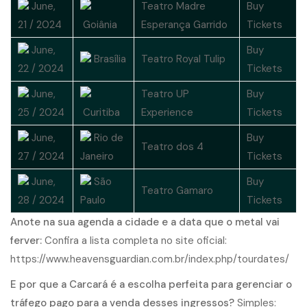
June,
Teatro Madre
Buy
21 / 2024
Goiânia
Esperança Garrido
Tickets
June,
Buy
Brasília
Teatro Royal Tulip
22 / 2024
Tickets
June,
Teatro UP
Buy
25 / 2024
Curitiba
Experience
Tickets
June,
Rio de
Buy
Teatro dos 4
27 / 2024
Janeiro
Tickets
June,
São
Buy
Teatro Gamaro
28 / 2024
Paulo
Tickets
A
n
o
t
e
n
a
s
u
a
a
g
e
n
d
a
a
c
i
d
a
d
e
e
a
d
a
t
a
q
u
e
o
m
e
t
a
l
v
a
i
f
e
r
v
e
r
:
C
o
n
f
r
a
a
l
i
s
t
a
c
o
m
p
l
e
t
a
n
o
s
i
t
e
o
f
c
i
a
l
:
h
t
t
p
s
:
/
/
w
w
w
.
h
e
a
v
e
n
s
g
u
a
r
d
i
a
n
.
c
o
m
.
b
r
/
i
n
d
e
x
.
p
h
p
/
t
o
u
r
d
a
t
e
s
/
E
p
o
r
q
u
e
a
C
a
r
c
a
r
á
é
a
e
s
c
o
l
h
a
p
e
r
f
e
i
t
a
p
a
r
a
g
e
r
e
n
c
i
a
r o
tráfego pago
para
a
v
e
n
d
a
d
e
s
s
e
s
i
n
g
r
e
s
s
o
s
?
S
i
m
p
l
e
s
: