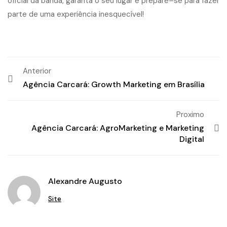
o
f
c
i
a
l
d
a
b
a
n
d
a
,
g
a
r
a
n
t
a
o
s
e
u
l
u
g
a
r
e
p
r
e
p
a
r
e
–
s
e
p
a
r
a
f
a
z
e
r
p
a
r
t
e
d
e
u
m
a
e
x
p
e
r
i
ê
n
c
i
a
i
n
e
s
q
u
e
c
í
v
e
l
!
Anterior
Agência Carcará: Growth Marketing em Brasília
Proximo
Agência Carcará: AgroMarketing e Marketing
Digital
Alexandre Augusto
Site