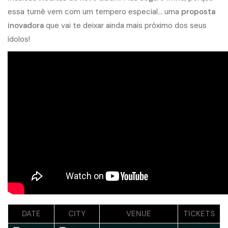
e
s
s
a
t
u
r
n
ê
v
e
m
c
o
m
u
m
t
e
m
p
e
r
o
e
s
p
e
c
i
a
l
.
.
.
u
m
a
p
r
o
p
o
s
t
a
i
n
o
v
a
d
o
r
a
q
u
e
v
a
i
t
e
d
e
i
x
a
r
a
i
n
d
a
m
a
i
s
p
r
ó
x
i
m
o
d
o
s
s
e
u
s
í
d
o
l
o
s
!
DATE
CITY
VENUE
TICKETS