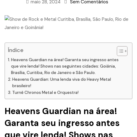
maio 28, 2024
Sem Comentários
Índice
Heavens Guardian na área! Garanta seu ingresso antes
que vire lenda! Shows nas seguintes cidades: Goiânia,
Brasília, Curitiba, Rio de Janeiro e São Paulo.
Heavens Guardian: Uma lenda viva do Heavy Metal
brasileiro!
Turnê Chronos Metal e Orquestra!
H
e
a
v
e
n
s
G
u
a
r
d
i
a
n
n
a
á
r
e
a
!
G
a
r
a
n
t
a
s
e
u
i
n
g
r
e
s
s
o
a
n
t
e
s
q
u
e
v
i
r
e
l
e
n
d
a
! Shows nas