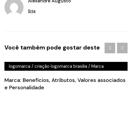
Alexandre Augusto
Site
Agência de Publicidade em Águas Claras
/
agencia de
Você também pode gostar deste
publicidade em brasilia
/
Branding
/
criação de logo
brasilia
/
criação de logotipo brasilia
/
criação
logomarca
/
criação logomarca brasilia
/
Marca
Marca: Benefícios, Atributos, Valores associados
e Personalidade