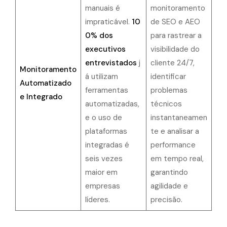
manuais é
monitoramento
impraticável.
10
de SEO e AEO
0% dos
para rastrear a
executivos
visibilidade do
entrevistados
j
cliente 24/7,
Monitoramento
á utilizam
identificar
Automatizado
ferramentas
problemas
e Integrado
automatizadas,
técnicos
e o uso de
instantaneamen
plataformas
te e analisar a
integradas é
performance
seis vezes
em tempo real,
maior em
garantindo
empresas
agilidade e
líderes.
precisão.