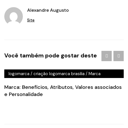
Alexandre Augusto
Site
Agência de Publicidade em Águas Claras
/
agencia de
Você também pode gostar deste
publicidade em brasilia
/
Branding
/
criação de logo
brasilia
/
criação de logotipo brasilia
/
criação
logomarca
/
criação logomarca brasilia
/
Marca
Marca: Benefícios, Atributos, Valores associados
e Personalidade