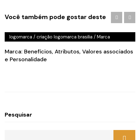
Agência de Publicidade em Águas Claras
/
agencia de
Você também pode gostar deste
publicidade em brasilia
/
Branding
/
criação de logo
brasilia
/
criação de logotipo brasilia
/
criação
logomarca
/
criação logomarca brasilia
/
Marca
Marca: Benefícios, Atributos, Valores associados
e Personalidade
Pesquisar