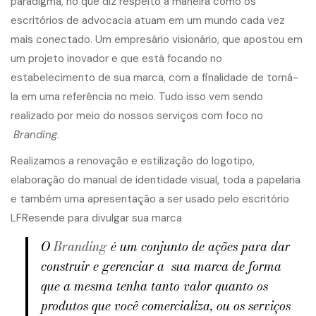
paradigma​,​ no que diz respeito ​à​ maneira como os ​
escritórios de ​advo​cacia​ ​atuam em um mundo cada vez
mais conectado.​ Um empresário visionário, que apostou em
um projeto inovador​ e que​ está focando ​no
estabelecimento de sua marca, ​com a finalidade de torná-
la em uma referência no meio. Tudo isso​ vem sendo
realizado​ por meio do nossos serviços com foco no​
Branding
​.​
Realizamos a renovação e estilização do logotipo,
elaboração do manual de identidade visual, toda a papelaria
e também uma apresentação a ser usado pelo escritório
LFResende para divulgar sua marca
​O ​
Branding
é um conjunto de ações para dar​
construir e gerenciar​ a ​ sua marca​ de forma
que a mesma tenha tanto valor quanto os
produtos que você comercializa, ou os serviços