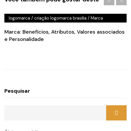
publicidade em brasilia
/
Branding
/
criação de logo
brasilia
/
criação de logotipo brasilia
/
criação
logomarca
/
criação logomarca brasilia
/
Marca
Marca: Benefícios, Atributos, Valores associados
e Personalidade
Pesquisar