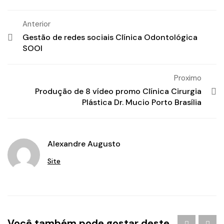
Anterior
Gestão de redes sociais Clínica Odontológica
SOOI
Proximo
Produção de 8 vídeo promo Clínica Cirurgia
Plástica Dr. Mucio Porto Brasília
Alexandre Augusto
Site
Agência de Publicidade em Águas Claras
/
agencia de
Você também pode gostar deste