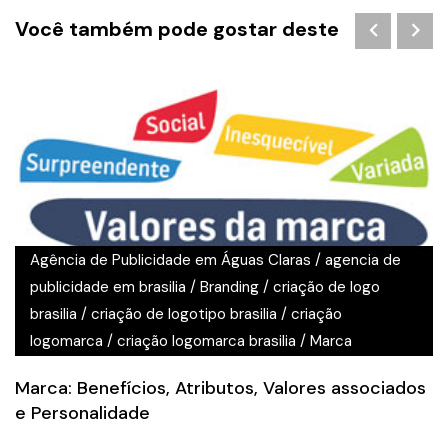
Você também pode gostar deste
Agência de Publicidade em Águas Claras
/
agencia de
publicidade em brasilia
/
Branding
/
criação de logo
brasilia
/
criação de logotipo brasilia
/
criação
logomarca
/
criação logomarca brasilia
/
Marca
Marca: Benefícios, Atributos, Valores associados
e Personalidade