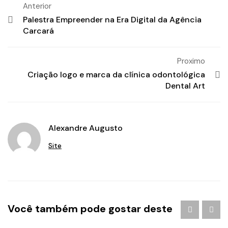
Anterior
Palestra Empreender na Era Digital da Agência
Carcará
Proximo
Criação logo e marca da clínica odontológica
Dental Art
Alexandre Augusto
Site
Agência de Publicidade em Águas Claras
/
agencia de
Você também pode gostar deste
publicidade em brasilia
/
Branding
/
criação de logo
brasilia
/
criação de logotipo brasilia
/
criação