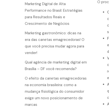
O proc
Marketing Digital de Alta
Performance no Brasil: Estratégias
C
para Resultados Reais e
c
Crescimento de Negócios
c
s
Marketing gastronômico: dicas na
F
era das canetas emagrecedoras! O
e
que você precisa mudar agora para
d
vender!
V
Qual agência de marketing digital em
c
Brasília – DF você recomenda?
r
e
O efeito da canetas emagrecedoras
A
na economia brasileira: como a
q
mudança fisiológica do consumidor
c
exige um novo posicionamento de
A
marcas