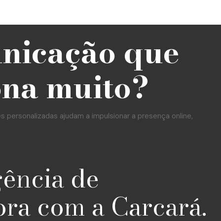
unicação que
ona muito?
personalizadas ajudam a impulsionar a presença online,
gência de
ora com a Carcará.