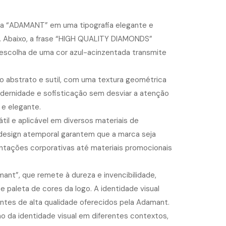
vra “ADAMANT” em uma tipografia elegante e
io. Abaixo, a frase “HIGH QUALITY DIAMONDS”
escolha de uma cor azul-acinzentada transmite
 abstrato e sutil, com uma textura geométrica
odernidade e sofisticação sem desviar a atenção
e elegante.
átil e aplicável em diversos materiais de
e design atemporal garantem que a marca seja
ntações corporativas até materiais promocionais
nt”, que remete à dureza e invencibilidade,
e paleta de cores da logo. A identidade visual
antes de alta qualidade oferecidos pela Adamant.
 da identidade visual em diferentes contextos,