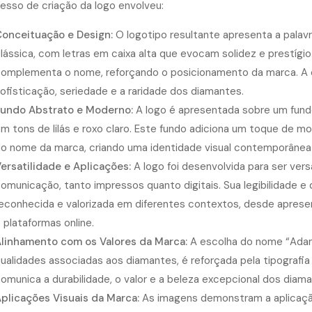
esso de criação da logo envolveu:
onceituação e Design:
O logotipo resultante apresenta a pala
lássica, com letras em caixa alta que evocam solidez e prestíg
omplementa o nome, reforçando o posicionamento da marca. A 
ofisticação, seriedade e a raridade dos diamantes.
undo Abstrato e Moderno:
A logo é apresentada sobre um fundo
m tons de lilás e roxo claro. Este fundo adiciona um toque de m
o nome da marca, criando uma identidade visual contemporânea 
ersatilidade e Aplicações:
A logo foi desenvolvida para ser vers
omunicação, tanto impressos quanto digitais. Sua legibilidade 
econhecida e valorizada em diferentes contextos, desde aprese
 plataformas online.
linhamento com os Valores da Marca:
A escolha do nome “Adama
ualidades associadas aos diamantes, é reforçada pela tipografia 
omunica a durabilidade, o valor e a beleza excepcional dos diam
plicações Visuais da Marca:
As imagens demonstram a aplicação