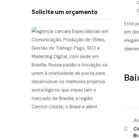
c
t
Solicite um orçamento
Este p
em des
elegân
diaman
Bai
An
Ca
Br