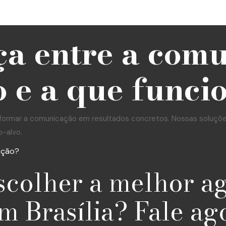
ça entre a com
 e a que funci
formar a comunicação em resultados concretos. Nossas soluções 
o-alvo.
ação?
scolher a melhor a
m Brasília? Fale ag