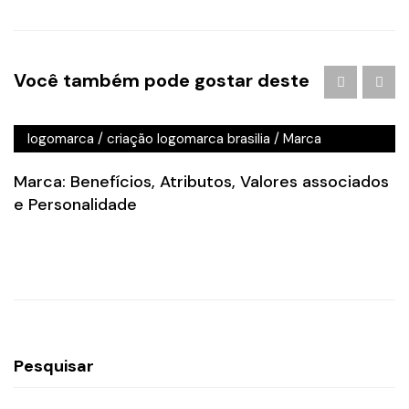
Agência de Publicidade em Águas Claras
/
agencia de
Você também pode gostar deste
publicidade em brasilia
/
Branding
/
criação de logo
brasilia
/
criação de logotipo brasilia
/
criação
logomarca
/
criação logomarca brasilia
/
Marca
Marca: Benefícios, Atributos, Valores associados
e Personalidade
Pesquisar