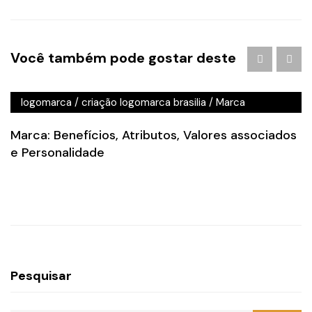
Agência de Publicidade em Águas Claras
/
agencia de
Você também pode gostar deste
publicidade em brasilia
/
Branding
/
criação de logo
brasilia
/
criação de logotipo brasilia
/
criação
logomarca
/
criação logomarca brasilia
/
Marca
Marca: Benefícios, Atributos, Valores associados
e Personalidade
Pesquisar