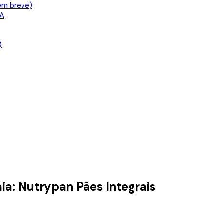
em breve)
IA
)
ia: Nutrypan Pães Integrais