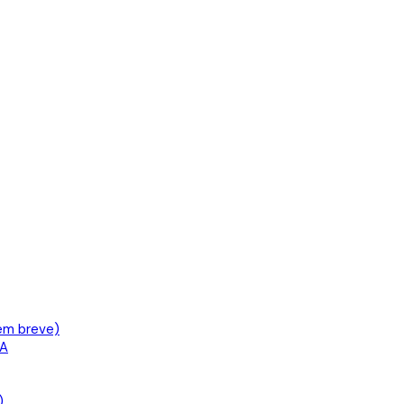
em breve)
IA
)