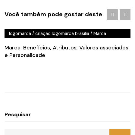
Agência de Publicidade em Águas Claras
/
agencia de
Você também pode gostar deste
publicidade em brasilia
/
Branding
/
criação de logo
brasilia
/
criação de logotipo brasilia
/
criação
logomarca
/
criação logomarca brasilia
/
Marca
Marca: Benefícios, Atributos, Valores associados
e Personalidade
Pesquisar