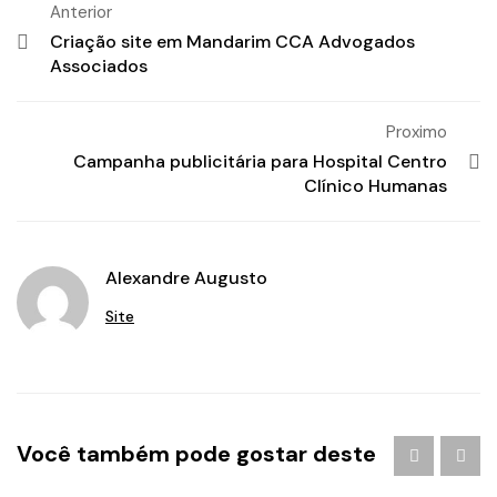
Anterior
Criação site em Mandarim CCA Advogados
Associados
Proximo
Campanha publicitária para Hospital Centro
Clínico Humanas
Alexandre Augusto
Site
Agência de Publicidade em Águas Claras
/
agencia de
Você também pode gostar deste
publicidade em brasilia
/
Branding
/
criação de logo
brasilia
/
criação de logotipo brasilia
/
criação