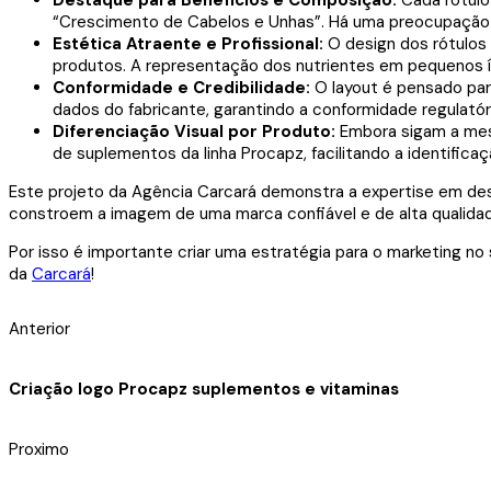
Destaque para Benefícios e Composição:
Cada rótulo 
“Crescimento de Cabelos e Unhas”. Há uma preocupação 
Estética Atraente e Profissional:
O design dos rótulos
produtos. A representação dos nutrientes em pequenos íco
Conformidade e Credibilidade:
O layout é pensado para
dados do fabricante, garantindo a conformidade regulató
Diferenciação Visual por Produto:
Embora sigam a mesm
de suplementos da linha Procapz, facilitando a identifica
Este projeto da Agência Carcará demonstra a expertise em des
constroem a imagem de uma marca confiável e de alta qualida
Por isso é importante criar uma estratégia para o marketing n
da
Carcará
!
Anterior
Criação logo Procapz suplementos e vitaminas
Proximo