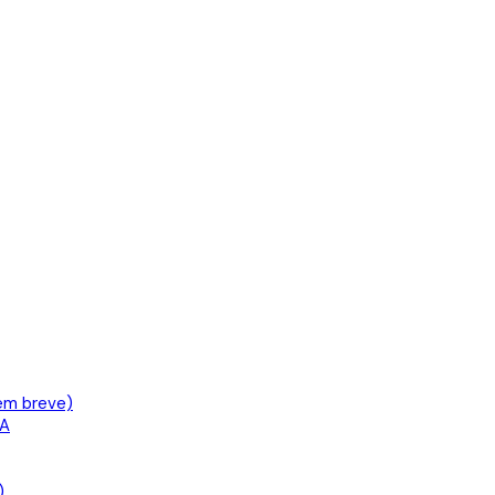
em breve)
IA
)