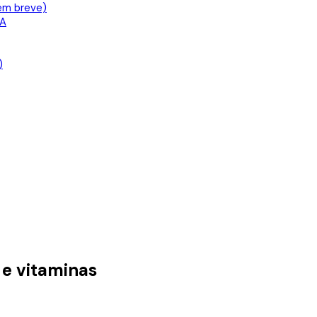
em breve)
IA
)
 e vitaminas