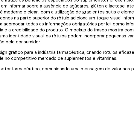
enfatiza os benefícios específicos do suplemento. Por exemplo,
em informar sobre a ausência de açúcares, glúten e lactose, 
 é moderno e clean, com a utilização de gradientes sutis e el
nes na parte superior do rótulo adiciona um toque visual infor
 acomodar todas as informações obrigatórias por lei, como info
ria e a credibilidade do produto. O mockup do frasco mostra com
a identidade visual, os rótulos podem incorporar pequenas vari
ção pelo consumidor.
ign gráfico para a indústria farmacêutica, criando rótulos efi
de no competitivo mercado de suplementos e vitaminas.
o setor farmacêutico, comunicando uma mensagem de valor aos pr