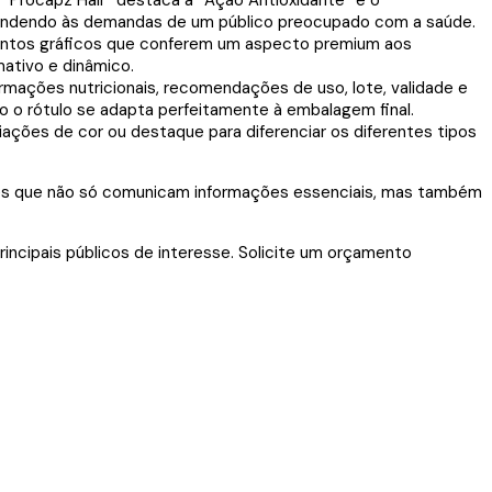
 “Procapz Hair” destaca a “Ação Antioxidante” e o
atendendo às demandas de um público preocupado com a saúde.
ementos gráficos que conferem um aspecto premium aos
mativo e dinâmico.
rmações nutricionais, recomendações de uso, lote, validade e
o o rótulo se adapta perfeitamente à embalagem final.
ações de cor ou destaque para diferenciar os diferentes tipos
cazes que não só comunicam informações essenciais, mas também
incipais públicos de interesse. Solicite um orçamento