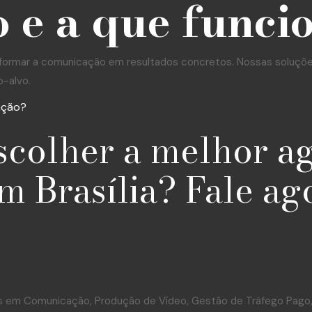
 e a que funci
formar a comunicação em resultados concretos. Nossas soluções 
o-alvo.
ação?
scolher a melhor a
m Brasília? Fale ag