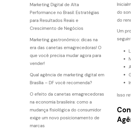
Inicial
Marketing Digital de Alta
do son
Performance no Brasil: Estratégias
do ren
para Resultados Reais e
Crescimento de Negócios
Um pro
seguin
Marketing gastronômico: dicas na
era das canetas emagrecedoras! O
L
que você precisa mudar agora para
N
vender!
A
Qual agência de marketing digital em
G
Brasília – DF você recomenda?
I
O efeito da canetas emagrecedoras
Isso re
na economia brasileira: como a
Conf
mudança fisiológica do consumidor
exige um novo posicionamento de
Agê
marcas