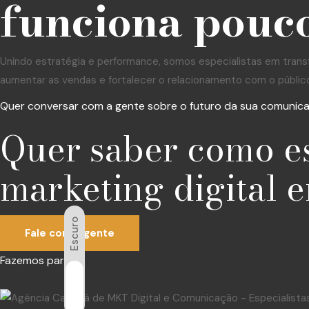
funciona pouco
Unindo estratégia e performance, somos especialistas em trans
aumentar as vendas e fortalecer o relacionamento com o públic
Quer conversar com a gente sobre o futuro da sua comunic
Quer saber como e
marketing digital e
Escuro
Fale com a gente
Fazemos parte:
Luz