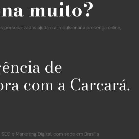
ona muito?
personalizadas ajudam a impulsionar a presença online,
gência de
ora com a Carcará.