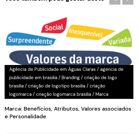
Agência de Publicidade em Águas Claras
/
agencia de
publicidade em brasilia
/
Branding
/
criação de logo
brasilia
/
criação de logotipo brasilia
/
criação
logomarca
/
criação logomarca brasilia
/
Marca
Marca: Benefícios, Atributos, Valores associados
e Personalidade