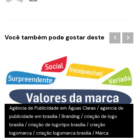
Você também pode gostar deste
Agência de Publicidade em Águas Claras
/
agencia de
publicidade em brasilia
/
Branding
/
criação de logo
brasilia
/
criação de logotipo brasilia
/
criação
logomarca
/
criação logomarca brasilia
/
Marca