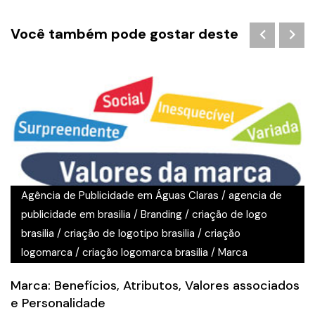
Você também pode gostar deste
Agência de Publicidade em Águas Claras
/
agencia de
publicidade em brasilia
/
Branding
/
criação de logo
brasilia
/
criação de logotipo brasilia
/
criação
logomarca
/
criação logomarca brasilia
/
Marca
Marca: Benefícios, Atributos, Valores associados
e Personalidade