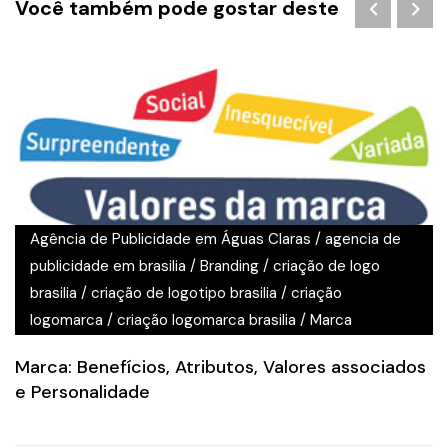
Você também pode gostar deste
Agência de Publicidade em Águas Claras
/
agencia de
publicidade em brasilia
/
Branding
/
criação de logo
brasilia
/
criação de logotipo brasilia
/
criação
logomarca
/
criação logomarca brasilia
/
Marca
Marca: Benefícios, Atributos, Valores associados
e Personalidade